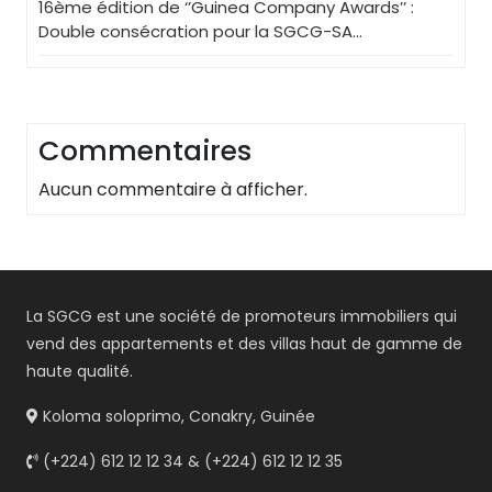
16ème édition de ‘’Guinea Company Awards’’ :
Double consécration pour la SGCG-SA…
Commentaires
Aucun commentaire à afficher.
La SGCG est une société de promoteurs immobiliers qui
vend des appartements et des villas haut de gamme de
haute qualité.
Koloma soloprimo, Conakry, Guinée
(+224) 612 12 12 34 & (+224) 612 12 12 35