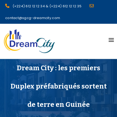
(+224) 612 12 12 34 & (+224) 612 12 12 35
contact@sgcg-dreamcity.com
sgcg dreamcity
Dream City : les premiers
Duplex préfabriqués sortent
de terre en Guinée