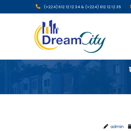
(+224) 612 12 12 34 & (+224) 612 12 12 35
sgcg dreamcity
admin