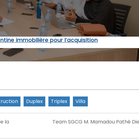
tine immobilière pour l’acquisition
ruction
Duplex
Triplex
Villa
e la
Team SGCG M. Mamadou Pathé Die