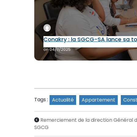
Conakry : la SGCG-SA lance sa ton
on
04/11/2025
Tags :
Actualité
Appartement
Const
Remerciement de la direction Général d
SGCG