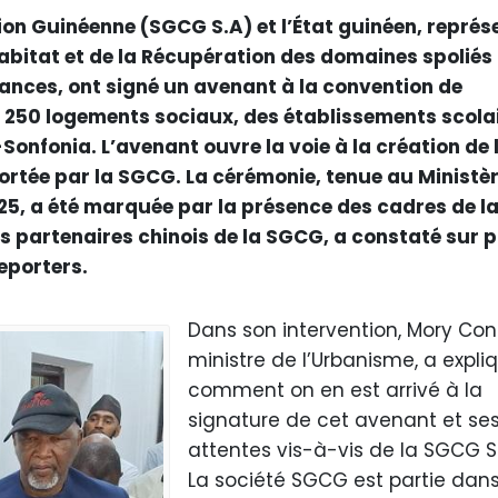
ion Guinéenne (SGCG S.A) et l’État guinéen, représ
’Habitat et de la Récupération des domaines spoliés
Finances, ont signé un avenant à la convention de
9 250 logements sociaux, des établissements scola
Sonfonia. L’avenant ouvre la voie à la création de 
ortée par la SGCG. La cérémonie, tenue au Ministè
25, a été marquée par la présence des cadres de l
s partenaires chinois de la SGCG, a constaté sur 
eporters.
Dans son intervention, Mory Con
ministre de l’Urbanisme, a expli
comment on en est arrivé à la
signature de cet avenant et se
attentes vis-à-vis de la SGCG S.
La société SGCG est partie dan