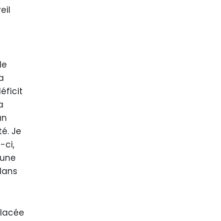
eil
de
a
éficit
a
un
té. Je
-ci,
 une
dans
placée