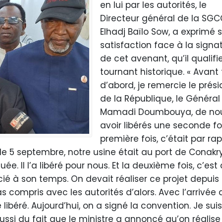
en lui par les autorités, le
Directeur général de la SGC
Elhadj Baïlo Sow, a exprimé 
satisfaction face à la signa
de cet avenant, qu’il qualifi
tournant historique. « Avant 
d’abord, je remercie le prés
de la République, le Général
Mamadi Doumbouya, de no
avoir libérés une seconde foi
première fois, c’était par ra
le 5 septembre, notre usine était au port de Conakry
. Il l’a libéré pour nous. Et la deuxième fois, c’est
ié à son temps. On devait réaliser ce projet depuis 
compris avec les autorités d’alors. Avec l’arrivée 
éré. Aujourd’hui, on a signé la convention. Je suis
ussi du fait que le ministre a annoncé qu’on réalise