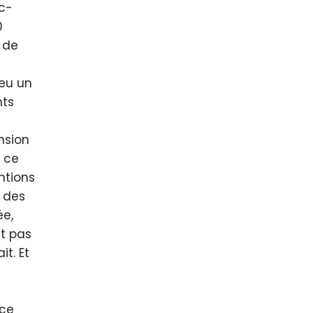
c-
0
 de
 eu un
ts
nsion
r ce
ntions
t des
ée,
t pas
t. Et
 ce