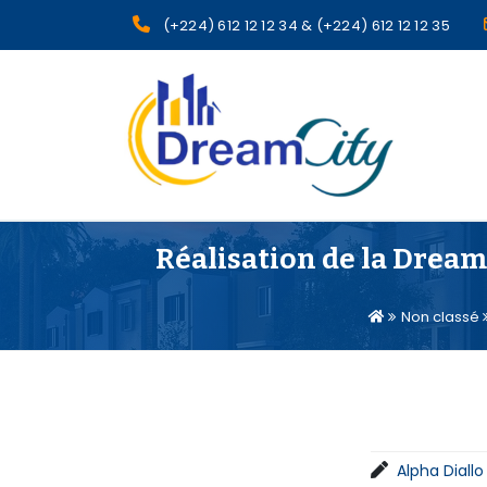
(+224) 612 12 12 34 & (+224) 612 12 12 35
sgcg dreamcity
Réalisation de la Dream C
Non classé
Alpha Diallo