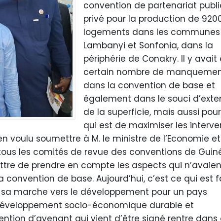
convention de partenariat publi
privé pour la production de 920
logements dans les communes
Lambanyi et Sonfonia, dans la
périphérie de Conakry. Il y avait
certain nombre de manquemen
dans la convention de base et
également dans le souci d’exte
de la superficie, mais aussi pou
qui est de maximiser les interve
ien voulu soumettre à M. le ministre de l’Economie e
 tous les comités de revue des conventions de Guin
ttre de prendre en compte les aspects qui n’avaien
 convention de base. Aujourd’hui, c’est ce qui est fai
 sa marche vers le développement pour un pays
développement socio-économique durable et
vention d’avenant qui vient d’être signé rentre dans