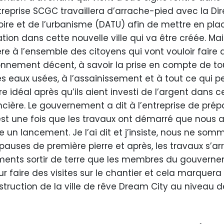
entreprise SCGC travaillera d’arrache-pied avec la Di
ire et de l’urbanisme (DATU) afin de mettre en pla
tion dans cette nouvelle ville qui va être créée. Mai
e à l’ensemble des citoyens qui vont vouloir faire 
ironnement décent, à savoir la prise en compte de to
es eaux usées, à l’assainissement et à tout ce qui p
 idéal après qu’ils aient investi de l’argent dans c
ncière. Le gouvernement a dit à l’entreprise de prépa
est une fois que les travaux ont démarré que nous a
 un lancement. Je l’ai dit et j’insiste, nous ne som
pauses de première pierre et après, les travaux s’arr
timents sortir de terre que les membres du gouvern
r faire des visites sur le chantier et cela marquera 
truction de la ville de rêve Dream City au niveau d