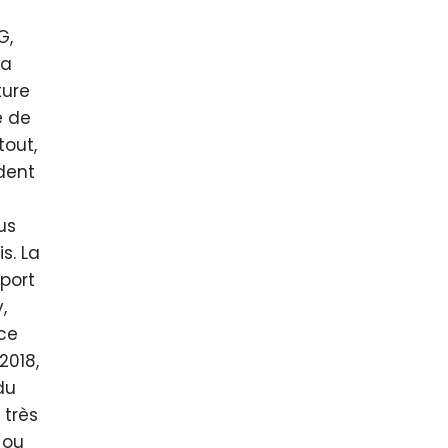
G,
sa
ture
e de
tout,
ident
us
s. La
pport
,
 ce
2018,
du
 très
 ou