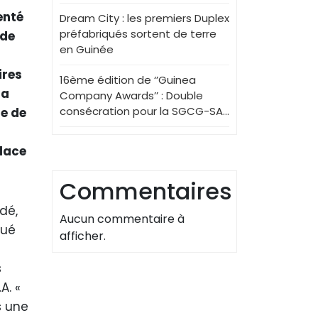
enté
Dream City : les premiers Duplex
préfabriqués sortent de terre
 de
en Guinée
ires
16ème édition de ‘’Guinea
la
Company Awards’’ : Double
consécration pour la SGCG-SA…
re de
a
place
Commentaires
dé,
Aucun commentaire à
qué
afficher.
s
A. «
s une