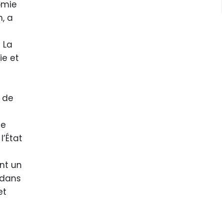
omie
, a
 La
ie et
s de
ue
l’État
ent un
 dans
et