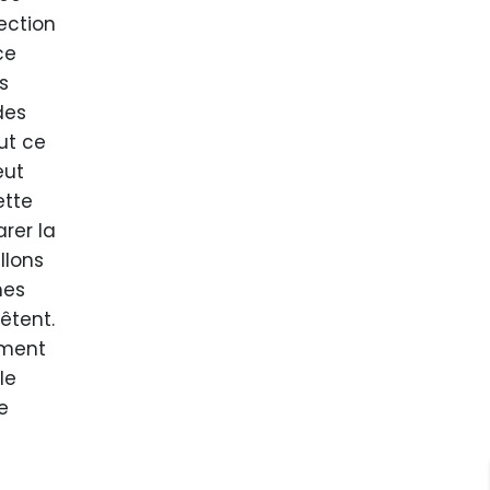
rection
ce
s
des
ut ce
eut
ette
rer la
llons
mes
êtent.
ement
le
e