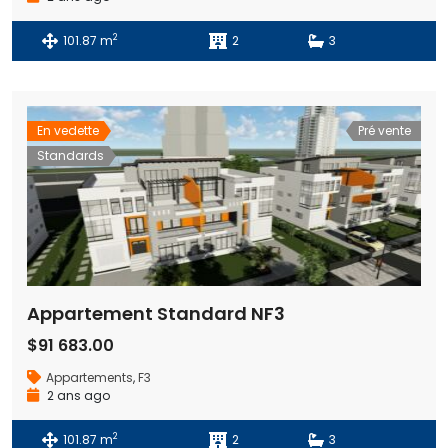
2
101.87 m
2
3
En vedette
Pré vente
Standards
Appartement Standard NF3
$91 683.00
Appartements
,
F3
2 ans ago
2
101.87 m
2
3