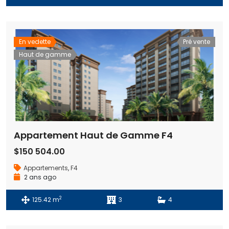
En vedette
Pré vente
Haut de gamme
Appartement Haut de Gamme F4
$150 504.00
Appartements
,
F4
2 ans ago
2
125.42 m
3
4