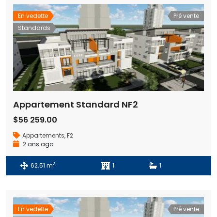
En vedette
Pré vente
Standards
Appartement Standard NF2
$56 259.00
Appartements
,
F2
2 ans ago
2
62.51 m
1
1
En vedette
Pré vente