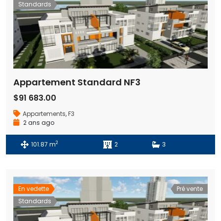
Standards
Appartement Standard NF3
$91 683.00
Appartements
,
F3
2 ans ago
2
101.87 m
2
3
En vedette
Pré vente
Standards