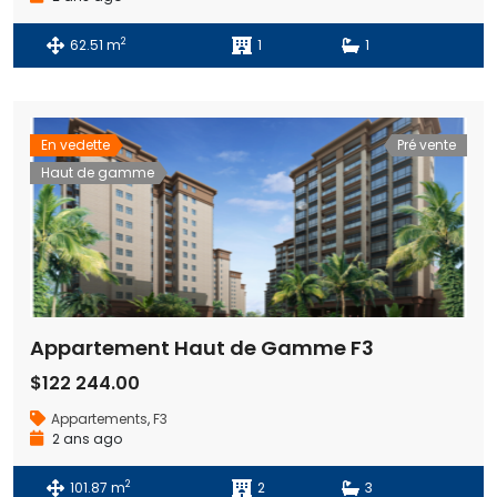
2
62.51 m
1
1
En vedette
Pré vente
Haut de gamme
Appartement Haut de Gamme F3
$122 244.00
Appartements
,
F3
2 ans ago
2
101.87 m
2
3