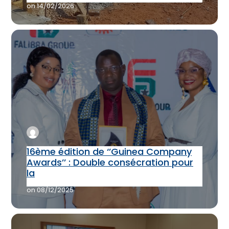
on
14/02/2026
16ème édition de ‘’Guinea Company
Awards’’ : Double consécration pour
la
on
08/12/2025