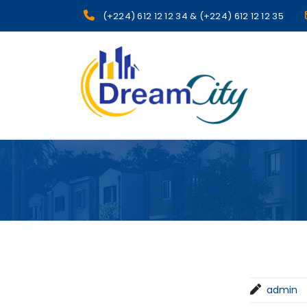
(+224) 612 12 12 34 & (+224) 612 12 12 35
sgcg dreamcity
admin