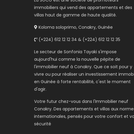
La SGCG est une société de promoteurs
immobiliers qui vend des appartements et des
villas haut de gamme de haute qualité.
Koloma soloprimo, Conakry, Guinée
(+224) 612 12 12 34 & (+224) 612 12 12 35
Le secteur de Sonfonia Tayaki s'impose
aujourd'hui comme la nouvelle pépite de
l'immobilier neuf à Conakry. Que ce soit pour y
vivre ou pour réaliser un investissement immobi
en Guinée à forte rentabilité, c'est le moment
d'agir.
Votre futur chez-vous dans l'Immobilier neuf
Conakry. Des appartements et villas aux norme
internationales, pensés pour votre confort et v
sécurité