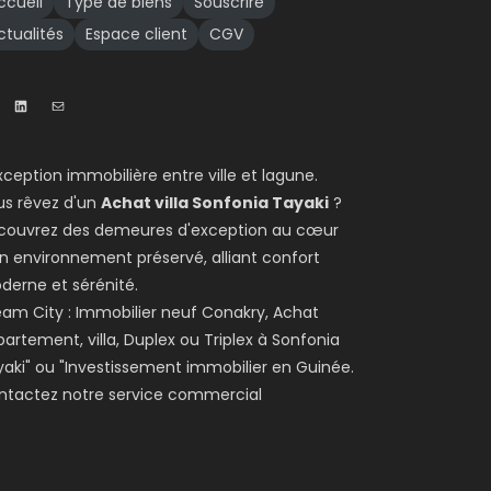
ccueil
Type de biens
Souscrire
ctualités
Espace client
CGV
xception immobilière entre ville et lagune.
us rêvez d'un
Achat villa Sonfonia Tayaki
?
couvrez des demeures d'exception au cœur
n environnement préservé, alliant confort
derne et sérénité.
am City : Immobilier neuf Conakry, Achat
artement, villa, Duplex ou Triplex à Sonfonia
aki" ou "Investissement immobilier en Guinée.
ntactez notre service commercial