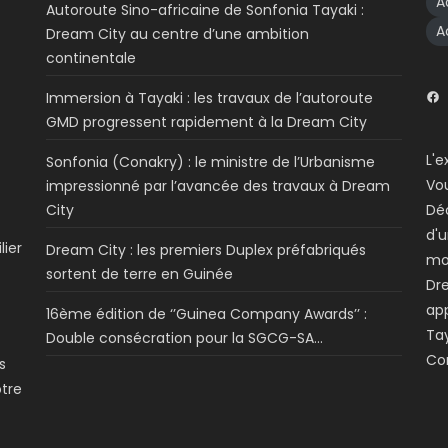
A
Autoroute Sino-africaine de Sonfonia Tayaki :
A
Dream City au centre d’une ambition
continentale
Immersion à Tayaki : les travaux de l’autoroute
GMD progressent rapidement à la Dream City
L'e
Sonfonia (Conakry) : le ministre de l’Urbanisme
Vo
impressionné par l’avancée des travaux à Dream
City
Dé
d'u
lier
Dream City : les premiers Duplex préfabriqués
mo
sortent de terre en Guinée
Dre
app
16ème édition de ‘’Guinea Company Awards’’ :
Tay
Double consécration pour la SGCG-SA…
Co
s
otre