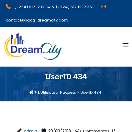
(+224) 612 12 12 34 & (+224) 612 12 12 35
contact@sgcg-dreamcity.com
sgcg dreamcity
UserID 434
L'Utilisateur Paquets
UserID 434
admin
20/03/2018
Comments Off