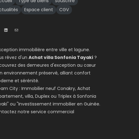
ccueil
Type de biens
Souscrire
ctualités
Espace client
CGV
xception immobilière entre ville et lagune.
us rêvez d'un
Achat villa Sonfonia Tayaki
?
couvrez des demeures d'exception au cœur
n environnement préservé, alliant confort
derne et sérénité.
am City : Immobilier neuf Conakry, Achat
artement, villa, Duplex ou Triplex à Sonfonia
aki" ou "Investissement immobilier en Guinée.
ntactez notre service commercial