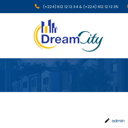
(+224) 612 12 12 34 & (+224) 612 12 12 35
sgcg dreamcity
admin