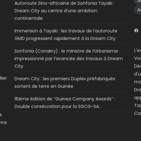
A
Autoroute Sino-africaine de Sonfonia Tayaki :
A
Dream City au centre d’une ambition
continentale
Immersion à Tayaki : les travaux de l’autoroute
GMD progressent rapidement à la Dream City
L'e
Sonfonia (Conakry) : le ministre de l’Urbanisme
Vo
impressionné par l’avancée des travaux à Dream
City
Dé
d'u
lier
Dream City : les premiers Duplex préfabriqués
mo
sortent de terre en Guinée
Dre
app
16ème édition de ‘’Guinea Company Awards’’ :
Tay
Double consécration pour la SGCG-SA…
Co
s
otre