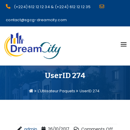
(+224) 612 12 12 34 & (+224) 612 12 12 35
contact@sgcg-dreamcity.com
sgcg dreamcity
UserID 274
L'Utilisateur Paquets
UserID 274
admin
26/10/2017
Comments Off