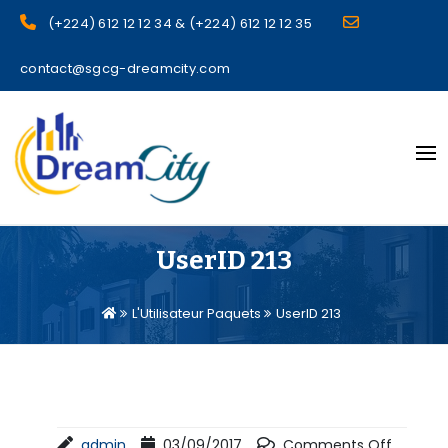
(+224) 612 12 12 34 & (+224) 612 12 12 35
contact@sgcg-dreamcity.com
sgcg dreamcity
UserID 213
L'Utilisateur Paquets
UserID 213
admin
03/09/2017
Comments Off