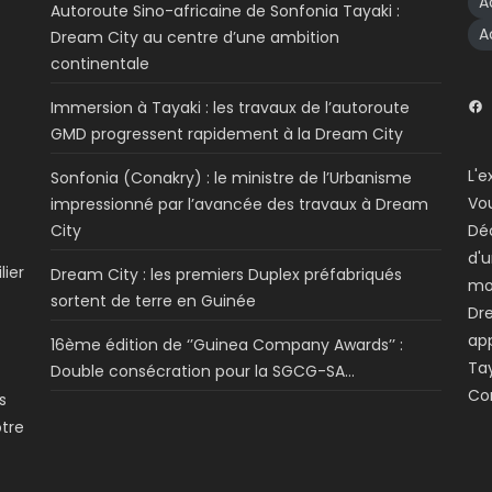
A
Autoroute Sino-africaine de Sonfonia Tayaki :
A
Dream City au centre d’une ambition
continentale
Immersion à Tayaki : les travaux de l’autoroute
GMD progressent rapidement à la Dream City
L'e
Sonfonia (Conakry) : le ministre de l’Urbanisme
Vo
impressionné par l’avancée des travaux à Dream
City
Dé
d'u
lier
Dream City : les premiers Duplex préfabriqués
mo
sortent de terre en Guinée
Dre
app
16ème édition de ‘’Guinea Company Awards’’ :
Tay
Double consécration pour la SGCG-SA…
Co
s
otre