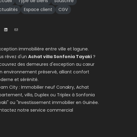
ccueil
Type de biens
Souscrire
ctualités
Espace client
CGV
xception immobilière entre ville et lagune.
us rêvez d'un
Achat villa Sonfonia Tayaki
?
couvrez des demeures d'exception au cœur
n environnement préservé, alliant confort
derne et sérénité.
am City : Immobilier neuf Conakry, Achat
artement, villa, Duplex ou Triplex à Sonfonia
aki" ou "Investissement immobilier en Guinée.
ntactez notre service commercial