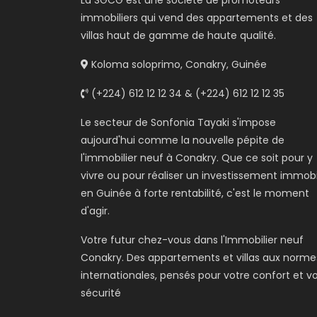
La SGCG est une société de promoteurs
immobiliers qui vend des appartements et des
villas haut de gamme de haute qualité.
Koloma soloprimo, Conakry, Guinée
(+224) 612 12 12 34 & (+224) 612 12 12 35
Le secteur de Sonfonia Tayaki s'impose
aujourd'hui comme la nouvelle pépite de
l'immobilier neuf à Conakry. Que ce soit pour y
vivre ou pour réaliser un investissement immobi
en Guinée à forte rentabilité, c'est le moment
d'agir.
Votre futur chez-vous dans l'Immobilier neuf
Conakry. Des appartements et villas aux norme
internationales, pensés pour votre confort et v
sécurité