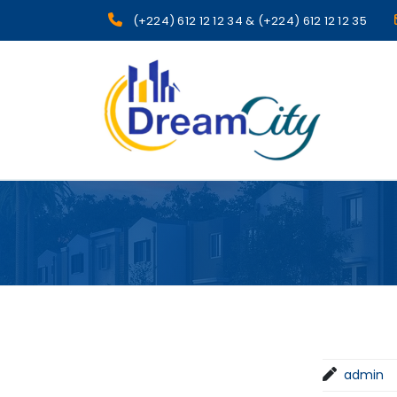
(+224) 612 12 12 34 & (+224) 612 12 12 35
sgcg dreamcity
admin