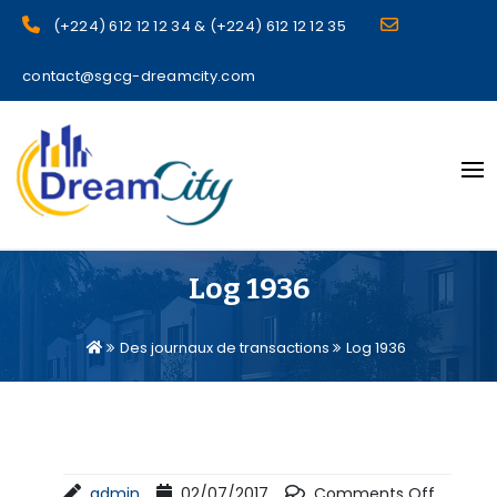
(+224) 612 12 12 34 & (+224) 612 12 12 35
contact@sgcg-dreamcity.com
sgcg dreamcity
Log 1936
Des journaux de transactions
Log 1936
admin
02/07/2017
Comments Off