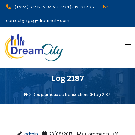
(+224) 612 12 12 34 & (+224) 612 12 12 35
contact@sgcg-dreamcity.com
sgcg dreamcity
Log 2187
Des journaux de transactions
Log 2187
admin
23/08/2017
Comments Off