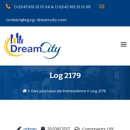
(+224) 612 12 12 34 & (+224) 612 12 12 35
contact@sgcg-dreamcity.com
sgcg dreamcity
Log 2179
Des journaux de transactions
Log 2179
admin
20/08/2017
Comments Off