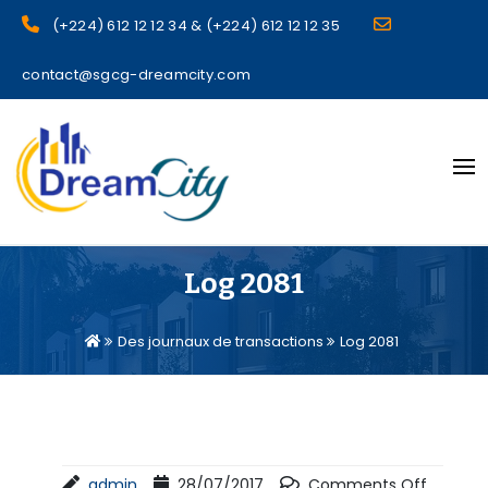
(+224) 612 12 12 34 & (+224) 612 12 12 35
contact@sgcg-dreamcity.com
sgcg dreamcity
Log 2081
Des journaux de transactions
Log 2081
admin
28/07/2017
Comments Off