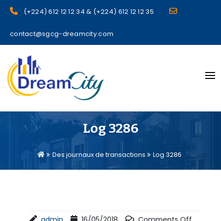
(+224) 612 12 12 34 & (+224) 612 12 12 35
contact@sgcg-dreamcity.com
sgcg dreamcity
Log 3286
Des journaux de transactions
Log 3286
admin
16/05/2018
Comments Off