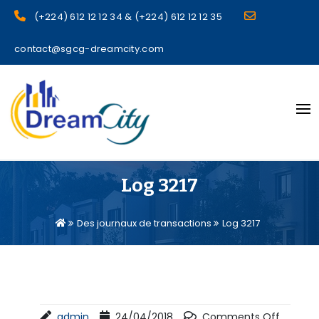
(+224) 612 12 12 34 & (+224) 612 12 12 35
contact@sgcg-dreamcity.com
sgcg dreamcity
Log 3217
Des journaux de transactions
Log 3217
admin
24/04/2018
Comments Off