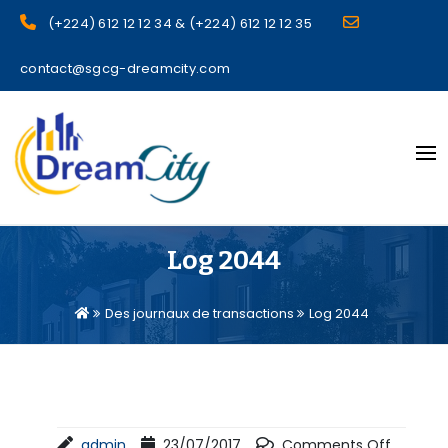
(+224) 612 12 12 34 & (+224) 612 12 12 35
contact@sgcg-dreamcity.com
sgcg dreamcity
Log 2044
Des journaux de transactions
Log 2044
admin
23/07/2017
Comments Off