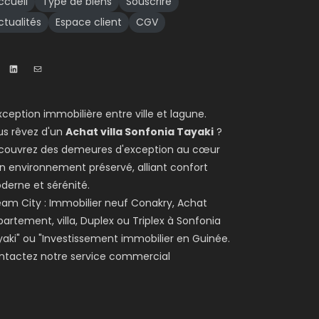
ccueil
Type de biens
Souscrire
ctualités
Espace client
CGV
xception immobilière entre ville et lagune.
us rêvez d'un
Achat villa Sonfonia Tayaki
?
couvrez des demeures d'exception au cœur
n environnement préservé, alliant confort
derne et sérénité.
am City : Immobilier neuf Conakry, Achat
artement, villa, Duplex ou Triplex à Sonfonia
aki" ou "Investissement immobilier en Guinée.
ntactez notre service commercial