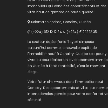
La SGCG est une société de promoteurs
immobiliers qui vend des appartements et des
villas haut de gamme de haute qualité.
Koloma soloprimo, Conakry, Guinée
(+224) 612 12 12 34 & (+224) 612 12 12 35
Le secteur de Sonfonia Tayaki s'impose
aujourd'hui comme la nouvelle pépite de
l'immobilier neuf à Conakry. Que ce soit pour y
vivre ou pour réaliser un investissement immobi
en Guinée à forte rentabilité, c'est le moment
d'agir.
Votre futur chez-vous dans l'Immobilier neuf
Conakry. Des appartements et villas aux norme
internationales, pensés pour votre confort et v
sécurité