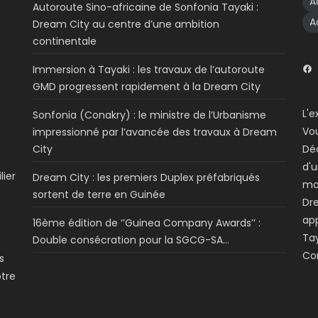
A
Autoroute Sino-africaine de Sonfonia Tayaki :
A
Dream City au centre d’une ambition
continentale
Immersion à Tayaki : les travaux de l’autoroute
GMD progressent rapidement à la Dream City
L'e
Sonfonia (Conakry) : le ministre de l’Urbanisme
Vo
impressionné par l’avancée des travaux à Dream
City
Dé
d'u
lier
Dream City : les premiers Duplex préfabriqués
mo
sortent de terre en Guinée
Dre
app
16ème édition de ‘’Guinea Company Awards’’ :
Tay
Double consécration pour la SGCG-SA…
Co
s
otre