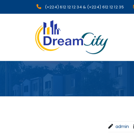
(+224) 612 12 12 34 & (+224) 612 12 12 35
sgcg dreamcity
admin