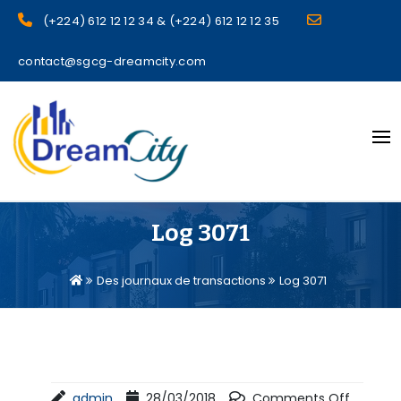
(+224) 612 12 12 34 & (+224) 612 12 12 35
contact@sgcg-dreamcity.com
sgcg dreamcity
Log 3071
Des journaux de transactions
Log 3071
admin
28/03/2018
Comments Off