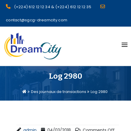
(+224) 612 12 12 34 & (+224) 612 12 12 35
contact@sgcg-dreamcity.com
sgcg dreamcity
Log 2980
Des journaux de transactions
Log 2980
admin
04/03/2018
Comments Off