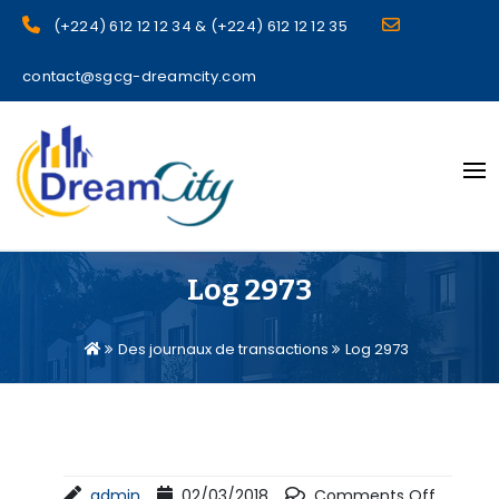
(+224) 612 12 12 34 & (+224) 612 12 12 35
contact@sgcg-dreamcity.com
sgcg dreamcity
Log 2973
Des journaux de transactions
Log 2973
admin
02/03/2018
Comments Off