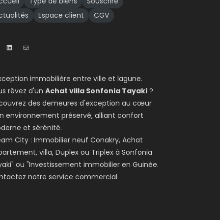
ccueil
Type de biens
Souscrire
ctualités
Espace client
CGV
xception immobilière entre ville et lagune.
us rêvez d'un
Achat villa Sonfonia Tayaki
?
couvrez des demeures d'exception au cœur
n environnement préservé, alliant confort
derne et sérénité.
am City : Immobilier neuf Conakry, Achat
artement, villa, Duplex ou Triplex à Sonfonia
aki" ou "Investissement immobilier en Guinée.
ntactez notre service commercial