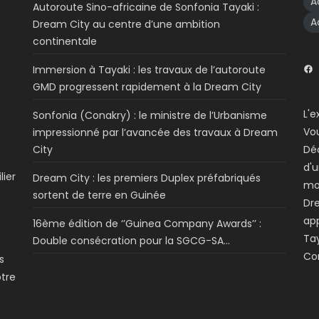
A
Autoroute Sino-africaine de Sonfonia Tayaki :
A
Dream City au centre d’une ambition
continentale
Immersion à Tayaki : les travaux de l’autoroute
GMD progressent rapidement à la Dream City
L'e
Sonfonia (Conakry) : le ministre de l’Urbanisme
Vo
impressionné par l’avancée des travaux à Dream
City
Dé
d'u
lier
Dream City : les premiers Duplex préfabriqués
mo
sortent de terre en Guinée
Dre
app
16ème édition de ‘’Guinea Company Awards’’ :
Tay
Double consécration pour la SGCG-SA…
Co
s
otre