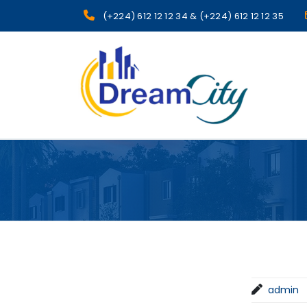
(+224) 612 12 12 34 & (+224) 612 12 12 35
sgcg dreamcity
admin