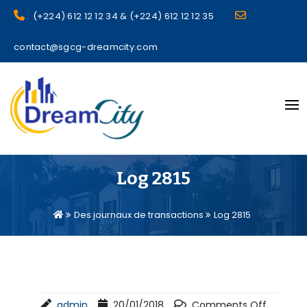
(+224) 612 12 12 34 & (+224) 612 12 12 35
contact@sgcg-dreamcity.com
sgcg dreamcity
Log 2815
Des journaux de transactions
Log 2815
admin
20/01/2018
Comments Off