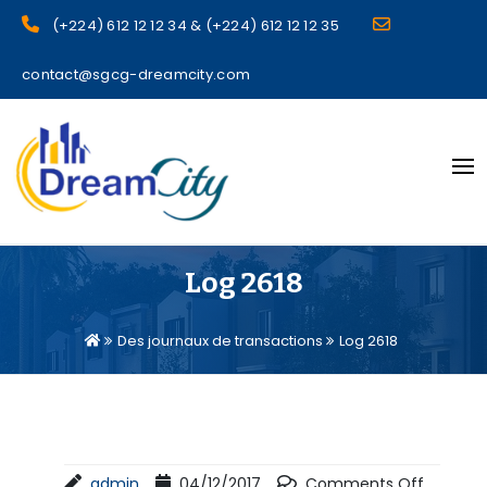
(+224) 612 12 12 34 & (+224) 612 12 12 35
contact@sgcg-dreamcity.com
sgcg dreamcity
Log 2618
Des journaux de transactions
Log 2618
admin
04/12/2017
Comments Off