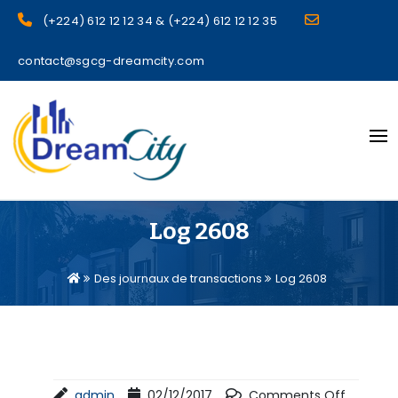
(+224) 612 12 12 34 & (+224) 612 12 12 35
contact@sgcg-dreamcity.com
sgcg dreamcity
Log 2608
Des journaux de transactions
Log 2608
admin
02/12/2017
Comments Off