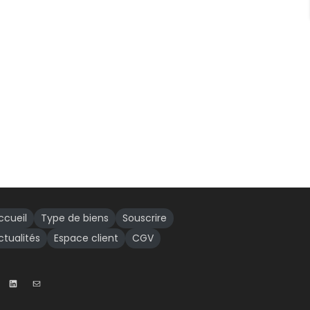
ccueil
Type de biens
Souscrire
ctualités
Espace client
CGV