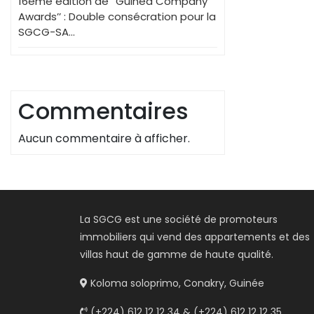
16ème édition de ‘’Guinea Company
Awards’’ : Double consécration pour la
SGCG-SA…
Commentaires
Aucun commentaire à afficher.
La SGCG est une société de promoteurs
immobiliers qui vend des appartements et des
villas haut de gamme de haute qualité.
Koloma soloprimo, Conakry, Guinée
(+224) 612 12 12 34 & (+224) 612 12 12 35