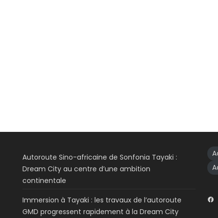
A
Autoroute Sino-africaine de Sonfonia Tayaki :
A
Dream City au centre d’une ambition
continentale
Immersion à Tayaki : les travaux de l’autoroute
GMD progressent rapidement à la Dream City