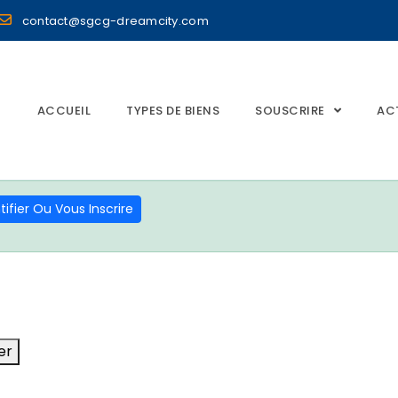
contact@sgcg-dreamcity.com
ACCUEIL
TYPES DE BIENS
SOUSCRIRE
AC
ifier Ou Vous Inscrire
er