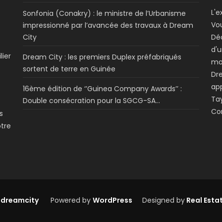
L'e
Sonfonia (Conakry) : le ministre de l’Urbanisme
Vo
impressionné par l’avancée des travaux à Dream
City
Dé
d'u
lier
Dream City : les premiers Duplex préfabriqués
mo
sortent de terre en Guinée
Dre
app
16ème édition de ‘’Guinea Company Awards’’ :
Tay
Double consécration pour la SGCG-SA…
Co
s
otre
 dreamcity
Powered by
WordPress
Designed by
Real Esta