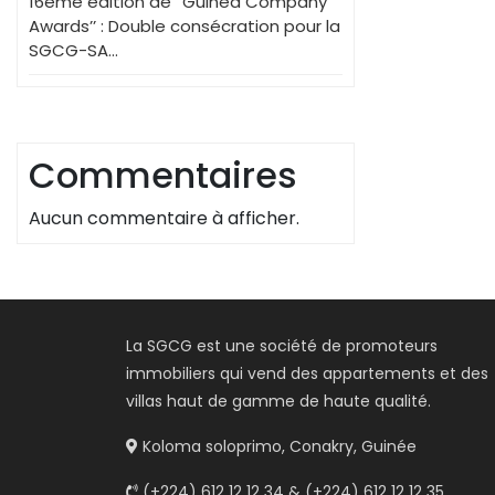
16ème édition de ‘’Guinea Company
Awards’’ : Double consécration pour la
SGCG-SA…
Commentaires
Aucun commentaire à afficher.
La SGCG est une société de promoteurs
immobiliers qui vend des appartements et des
villas haut de gamme de haute qualité.
Koloma soloprimo, Conakry, Guinée
(+224) 612 12 12 34 & (+224) 612 12 12 35