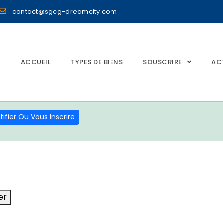
contact@sgcg-dreamcity.com
ACCUEIL
TYPES DE BIENS
SOUSCRIRE
AC
ifier Ou Vous Inscrire
er