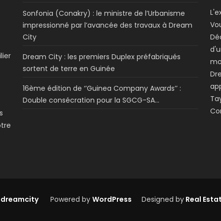
L'e
Sonfonia (Conakry) : le ministre de l’Urbanisme
Vo
impressionné par l’avancée des travaux à Dream
City
Dé
d'u
lier
Dream City : les premiers Duplex préfabriqués
mo
sortent de terre en Guinée
Dre
app
16ème édition de ‘’Guinea Company Awards’’ :
Tay
Double consécration pour la SGCG-SA…
Co
s
otre
 dreamcity
Powered by
WordPress
Designed by
Real Esta