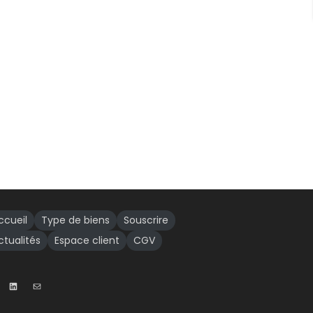
ccueil
Type de biens
Souscrire
ctualités
Espace client
CGV