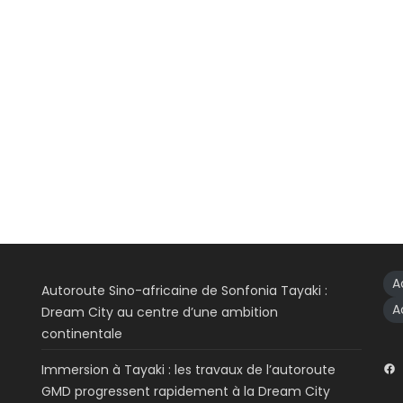
A
Autoroute Sino-africaine de Sonfonia Tayaki :
A
Dream City au centre d’une ambition
continentale
Immersion à Tayaki : les travaux de l’autoroute
GMD progressent rapidement à la Dream City