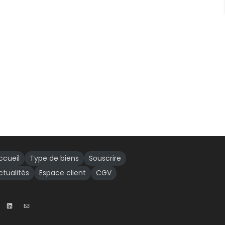
ccueil
Type de biens
Souscrire
ctualités
Espace client
CGV