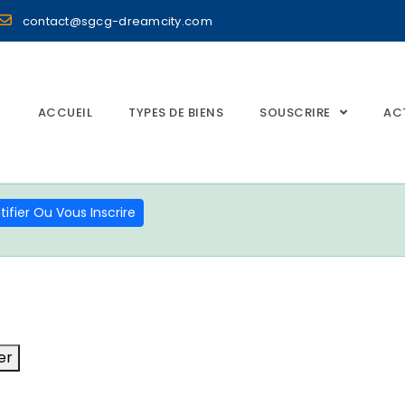
contact@sgcg-dreamcity.com
ACCUEIL
TYPES DE BIENS
SOUSCRIRE
AC
ifier Ou Vous Inscrire
er