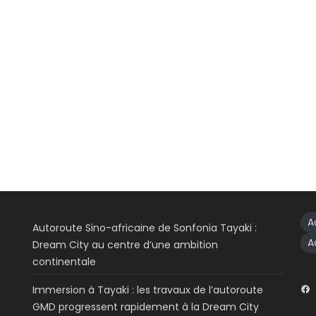
A
Autoroute Sino-africaine de Sonfonia Tayaki :
A
Dream City au centre d’une ambition
continentale
Immersion à Tayaki : les travaux de l’autoroute
GMD progressent rapidement à la Dream City