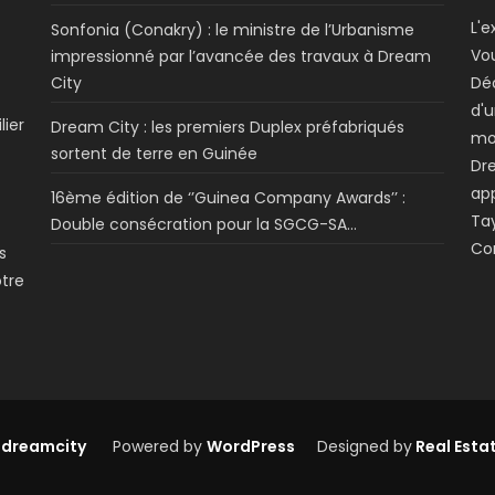
L'e
Sonfonia (Conakry) : le ministre de l’Urbanisme
Vo
impressionné par l’avancée des travaux à Dream
City
Dé
d'u
lier
Dream City : les premiers Duplex préfabriqués
mo
sortent de terre en Guinée
Dre
app
16ème édition de ‘’Guinea Company Awards’’ :
Tay
Double consécration pour la SGCG-SA…
Co
s
otre
 dreamcity
Powered by
WordPress
Designed by
Real Esta