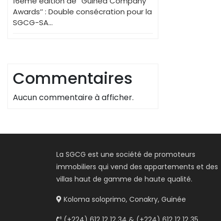
16ème édition de ‘’Guinea Company
Awards’’ : Double consécration pour la
SGCG-SA…
Commentaires
Aucun commentaire à afficher.
La SGCG est une société de promoteurs
immobiliers qui vend des appartements et des
villas haut de gamme de haute qualité.
Koloma soloprimo, Conakry, Guinée
(+224) 612 12 12 34 & (+224) 612 12 12 35