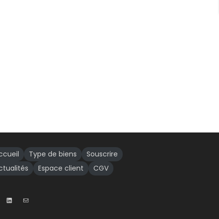
ccueil
Type de biens
Souscrire
ctualités
Espace client
CGV