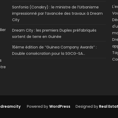
L'e
Sonfonia (Conakry) : le ministre de l’Urbanisme
Vo
impressionné par l’avancée des travaux à Dream
City
Dé
d'u
lier
Dream City : les premiers Duplex préfabriqués
mo
sortent de terre en Guinée
Dre
app
16ème édition de ‘’Guinea Company Awards’’ :
Tay
Double consécration pour la SGCG-SA…
Co
s
otre
 dreamcity
Powered by
WordPress
Designed by
Real Esta