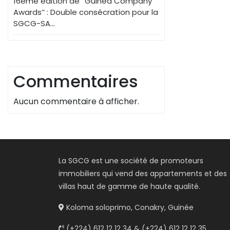
16ème édition de ‘’Guinea Company
Awards’’ : Double consécration pour la
SGCG-SA…
Commentaires
Aucun commentaire à afficher.
La SGCG est une société de promoteurs
immobiliers qui vend des appartements et des
villas haut de gamme de haute qualité.
Koloma soloprimo, Conakry, Guinée
(+224) 612 12 12 34 & (+224) 612 12 12 35