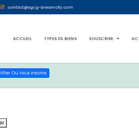
contact@sgcg-dreamcity.com
ACCUEIL
TYPES DE BIENS
SOUSCRIRE
AC
ifier Ou Vous Inscrire
er