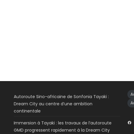
A
Autoroute Sino-africaine de Sonfonia Tayaki :
A
Dream City au centre d’une ambition
continentale
Immersion à Tayaki : les travaux de l’autoroute
GMD progressent rapidement à la Dream City