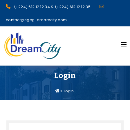
(+224) 612 12 12 34 & (+224) 612 12 12 35
contact@sgcg-dreamcity.com
sgcg dreamcity
Login
Login